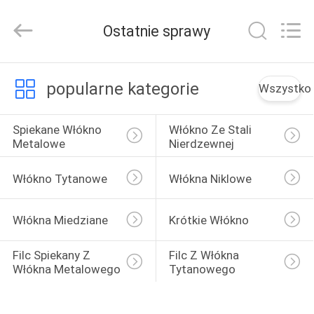
Huitong
Advanced
Materials
Ostatnie sprawy
Co.,
Ltd..
All
Rights
DOM
Reserved.
popularne kategorie
Wszystko
PRODUKTY
Spiekane Włókno 
Włókno Ze Stali 
Metalowe
Nierdzewnej
FILMY
Włókno Tytanowe
Włókna Niklowe
POKAZ
Włókna Miedziane
Krótkie Włókno
VR
Filc Spiekany Z 
Filc Z Włókna 
Włókna Metalowego
Tytanowego
O
NAS