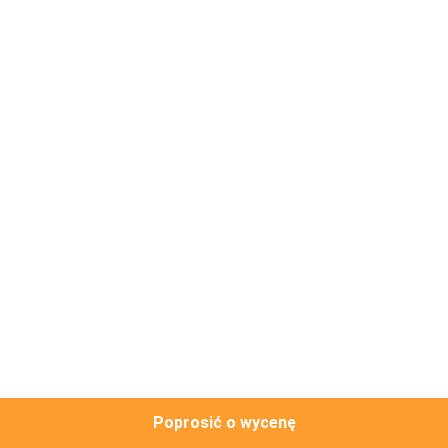
WYCIECZKA
PO
FABRYCE
KONTROLA
JAKOŚCI
SKONTAKTUJ
SIĘ
Z
NAMI
Poprosić o wycenę
BLOG