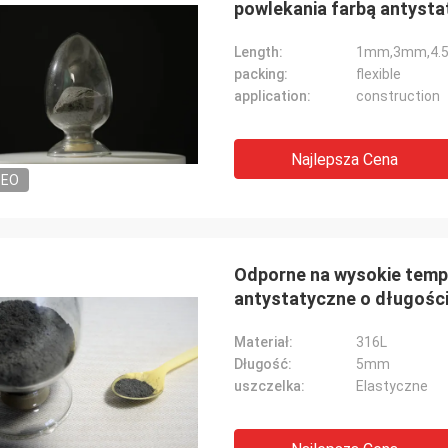
powlekania farbą antyst
Length:
1mm,3mm,4.
packing:
flexible
application:
construction
Najlepsza Cena
DEO
Odporne na wysokie temp
antystatyczne o długośc
Materiał:
316L
Długość:
5mm
uszczelka:
Elastyczne