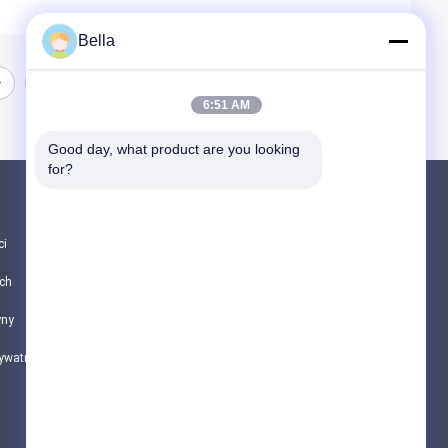
Bella
6:51 AM
Good day, what product are you looking 
for?
Produkty
ci
Spiekane włókno metalowe
ch
Włókno ze stali nierdzewnej
yny
Włókno tytanowe
rywatności
Wszystkie kategorie