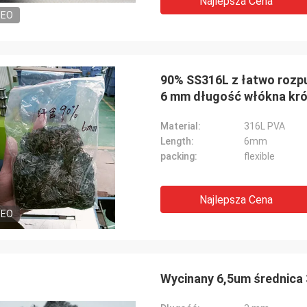
Najlepsza Cena
DEO
90% SS316L z łatwo rozp
6 mm długość włókna kró
Material:
316L PVA
Length:
6mm
packing:
flexible
Najlepsza Cena
DEO
Wycinany 6,5um średnica