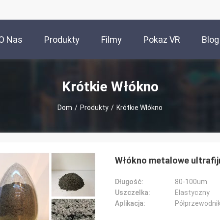
O Nas
Produkty
Filmy
Pokaz VR
Blog
Krótkie Włókno
Dom
/
Produkty
/
Krótkie Włókno
Włókno metalowe ultrafi
Długość:
80-100um
Uszczelka:
Elastyczny
Aplikacja:
Półprzewodniko