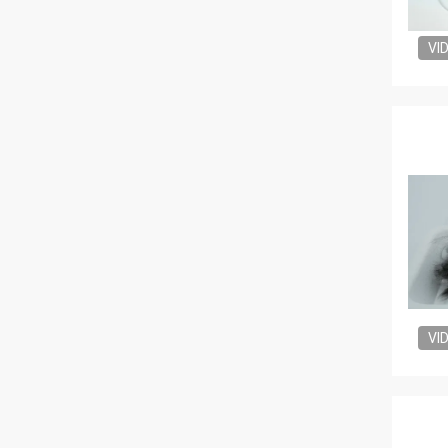
VI
VI