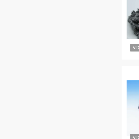
VI
VI