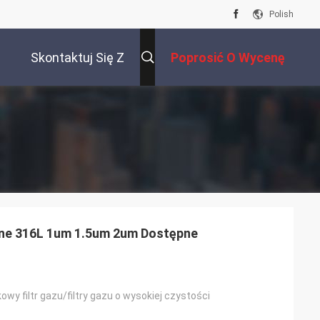
Polish
Skontaktuj Się Z
Poprosić O Wycenę
Nami
jne 316L 1um 1.5um 2um Dostępne
wy filtr gazu/filtry gazu o wysokiej czystości