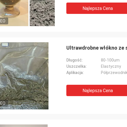
Najlepsza Cena
DEO
Ultrawdrobne włókno ze s
Długość:
80-100um
Uszczelka:
Elastyczny
Aplikacja:
Półprzewodniko
Najlepsza Cena
DEO