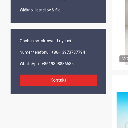
Włókno Hastelloy & filc
Osoba kontaktowa :
Luyouxi
Numer telefonu :
+86-13973787794
VI
WhatsApp :
+8619898886585
Kontakt