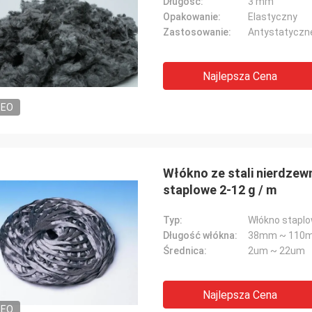
Długość:
3 mm
Opakowanie:
Elastyczny
Zastosowanie:
Najlepsza Cena
DEO
Włókno ze stali nierdzew
staplowe 2-12 g / m
Typ:
Włókno stapl
Długość włókna:
38mm ~ 110
Średnica:
2um ~ 22um
Najlepsza Cena
DEO