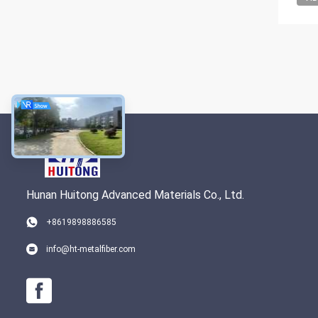
Hunan Huitong Advanced Materials Co., Ltd.
+8619898886585
info@ht-metalfiber.com