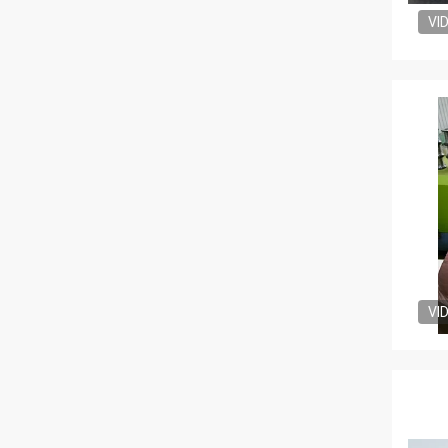
VI
VI