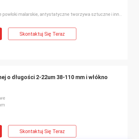
Antystatyczne powłoki malarskie, antystatyczne tworzywa sztuczne i inne gałęzie przemysłu
Skontaktuj Się Teraz
nej o długości 2-22um 38-110 mm i włókno
owe
mm
Skontaktuj Się Teraz