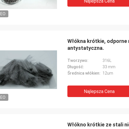
Najlepsza Cena
DEO
Włókna krótkie, odporne 
antystatyczna.
Tworzywo:
316L
Długość:
33 mm
Średnica włókien:
12um
Najlepsza Cena
DEO
Włókno krótkie ze stali 