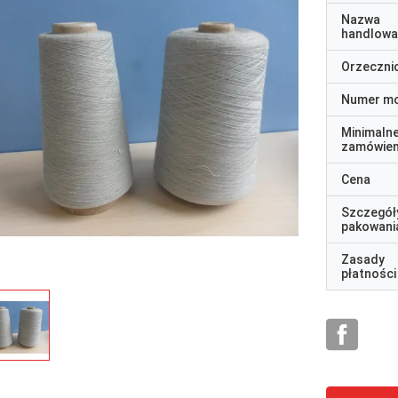
Nazwa
handlowa
Orzeczni
Numer m
Minimaln
zamówien
Cena
Szczegół
pakowani
Zasady
płatności