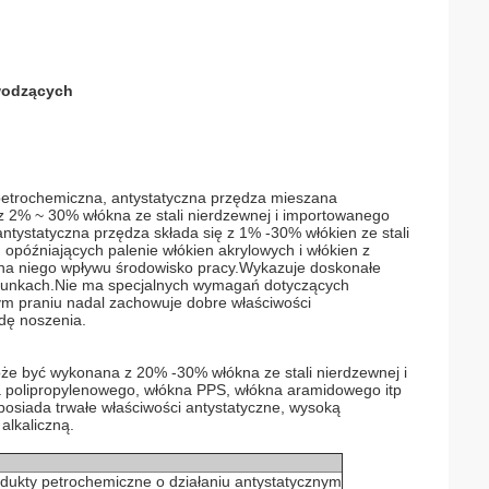
ewodzących
petrochemiczna, antystatyczna przędza mieszana
 2% ~ 30% włókna ze stali nierdzewnej i importowanego
tystatyczna przędza składa się z 1% -30% włókien ze stali
opóźniających palenie włókien akrylowych i włókien z
ma na niego wpływu środowisko pracy.Wykazuje doskonałe
warunkach.Nie ma specjalnych wymagań dotyczących
ym praniu nadal zachowuje dobre właściwości
odę noszenia.
oże być wykonana z 20% -30% włókna ze stali nierdzewnej i
a polipropylenowego, włókna PPS, włókna aramidowego itp
posiada trwałe właściwości antystatyczne, wysoką
alkaliczną.
dukty petrochemiczne o działaniu antystatycznym