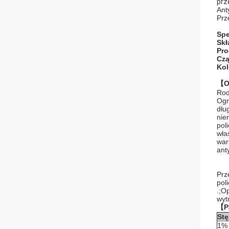
prz
Ant
Prz
Spe
Skł
Pro
Czą
Kol
【O
Rod
Ogn
dłu
nie
pol
wła
war
ant
Prz
pol
.;O
wyt
【P
Stę
1%