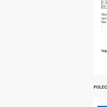
2–
20
Sto
spr
Nie
,
,
tag
POLEC