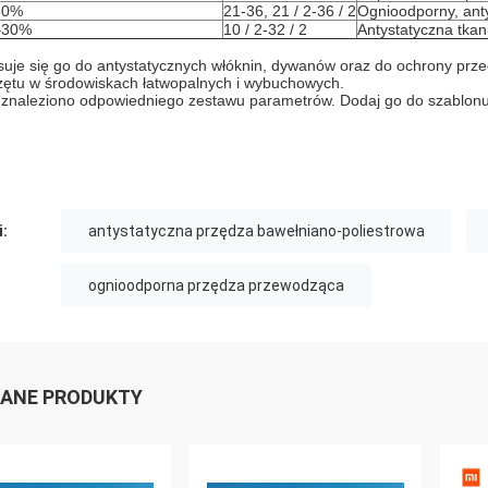
30%
21-36, 21 / 2-36 / 2
Ognioodporny, ant
–30%
10 / 2-32 / 2
Antystatyczna tkan
suje się go do antystatycznych włóknin, dywanów oraz do ochrony przed
zętu w środowiskach łatwopalnych i wybuchowych.
 znaleziono odpowiedniego zestawu parametrów. Dodaj go do szablonu 
i:
antystatyczna przędza bawełniano-poliestrowa
ognioodporna przędza przewodząca
ANE PRODUKTY