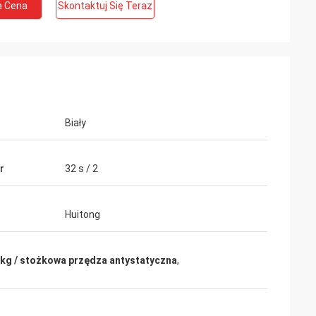
a Cena
Skontaktuj Się Teraz
Biały
r
32 s / 2
Huitong
kg / stożkowa przędza antystatyczna
,