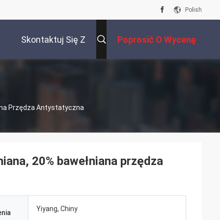
Polish
Skontaktuj Się Z
Poprosić O Wycenę
Nami
ana Przędza Antystatyczna
niana, 20% bawełniana przędza
Yiyang, Chiny
nia