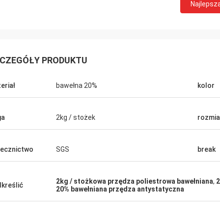
Najlepsz
CZEGÓŁY PRODUKTU
eriał
bawełna 20%
kolor
ga
2kg / stożek
rozmia
ecznictwo
SGS
break
2kg / stożkowa przędza poliestrowa bawełniana
,
2
kreślić
20% bawełniana przędza antystatyczna