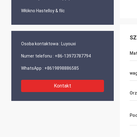
Włókno Hastelloy & filc
SZ
Osoba kontaktowa :
Luyouxi
Mat
Numer telefonu :
+86-13973787794
WhatsApp :
+8619898886585
wa
Kontakt
Orz
Pod