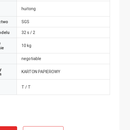
huitong
ctwo
SGS
odelu
32 s / 2
e
10 kg
ie
negotiable
y
KARTON PAPIEROWY
a
T / T