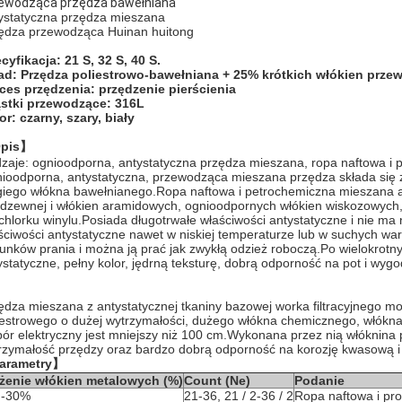
ewodząca przędza bawełniana
ystatyczna przędza mieszana
ędza przewodząca Huinan huitong
cyfikacja: 21 S, 32 S, 40 S.
ad: Przędza poliestrowo-bawełniana + 25% krótkich włókien prz
ces przędzenia: przędzenie pierścienia
stki przewodzące: 316L
or: czarny, szary, biały
pis】
zaje: ognioodporna, antystatyczna przędza mieszana, ropa naftowa i 
ioodporna, antystatyczna, przewodząca mieszana przędza składa się z
giego włókna bawełnianego.Ropa naftowa i petrochemiczna mieszana an
rdzewnej i włókien aramidowych, ognioodpornych włókien wiskozowych, 
ichlorku winylu.Posiada długotrwałe właściwości antystatyczne i nie 
ściwości antystatyczne nawet w niskiej temperaturze lub w suchych 
unków prania i można ją prać jak zwykłą odzież roboczą.Po wielokrotn
ystatyczne, pełny kolor, jędrną teksturę, dobrą odporność na pot i wyg
ędza mieszana z antystatycznej tkaniny bazowej worka filtracyjnego m
iestrowego o dużej wytrzymałości, dużego włókna chemicznego, włókn
pór elektryczny jest mniejszy niż 100 cm.Wykonana przez nią włóknina 
rzymałość przędzy oraz bardzo dobrą odporność na korozję kwasową i 
arametry】
żenie włókien metalowych (%)
Count (Ne)
Podanie
 -30%
21-36, 21 / 2-36 / 2
Ropa naftowa i pro