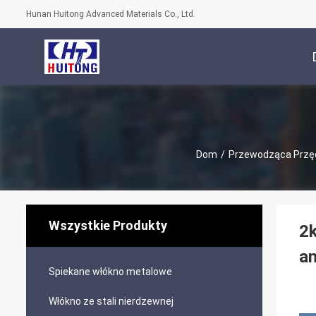
Hunan Huitong Advanced Materials Co., Ltd.
Dom
/
Przewodząca Przę
Wszystkie Produkty
2k
an
Spiekane włókno metalowe
Włókno ze stali nierdzewnej