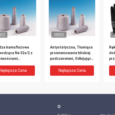
DEO
VIDEO
V
dza kamuflażowa
Antystatyczna, Tłumiąca
Ręk
wodząca Ne 32s/2 z
promieniowanie bliskiej
do
ciwościami
podczerwieni, Odbijająca
pr
nowania
promieniowanie bliskiej
Ant
tromagnetycznego,
podczerwieni, Metalowa
Najlepsza Cena
Najlepsza Cena
tatycznymi i
przędza o niskim odbiciu
nopalnymi
O