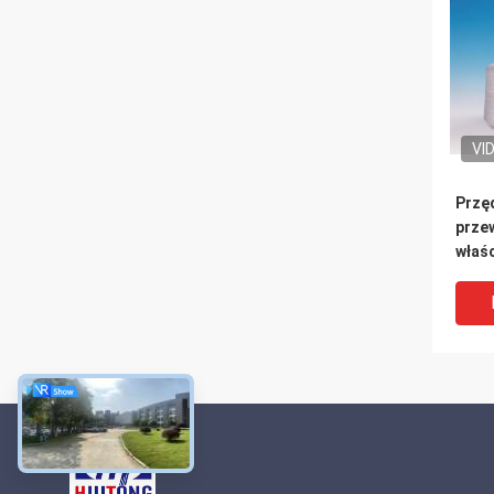
VI
Przę
prze
właś
ekra
elek
antys
trud