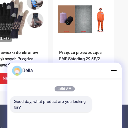
IDEO
awiczki do ekranów
Przędza przewodząca
tykowych Przędza
EMF Shieding 29.5S/2
zewodząca
Bella
ystatyczna
Najlepsza Cena
Najlepsza Cena
1:56 AM
Good day, what product are you looking 
for?
Produkty