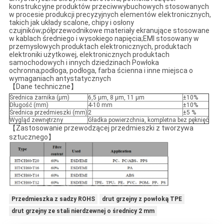
konstrukcyjne produktów przeciwwybuchowych stosowanych
w procesie produkcji precyzyjnych elementów elektronicznych,
takich jak układy scalone, chipy i osłony
czujników;półprzewodnikowe materiały ekranujące stosowane
w kablach średniego i wysokiego napięcia;EMI stosowany w
przemysłowych produktach elektronicznych, produktach
elektroniki użytkowej, elektronicznych produktach
samochodowych i innych dziedzinach Powłoka
ochronna;podłoga, podłoga, farba ścienna i inne miejsca o
wymaganiach antystatycznych
【Dane techniczne】
Średnica żarnika (μm)
6,5 µm, 8 µm, 11 µm
±10%
Długość (mm)
4-10 mm
±10%
Średnica przedmieszki (mm)
2
±5 %
Wygląd zewnętrzny
Gładka powierzchnia, kompletna bez pęknięć
【Zastosowanie przewodzącej przedmieszki z tworzywa
sztucznego】
Przedmieszka z sadzy ROHS
drut grzejny z powłoką TPE
drut grzejny ze stali nierdzewnej o średnicy 2 mm