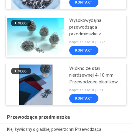
KONTAKT
Wysokowydajna
przewodząca
przedmieszka z
tworzywa sztucznego
negotiable MOQ:10 kg
KONTAKT
Włókno ze stali
nierdzewnej 4-10 mm
Przewodząca plastikowa
przedmieszka
negotiable MOQ:1 KG
KONTAKT
Przewodząca przedmieszka
Klej żywiczny o gładkiej powierzchni Przewodząca