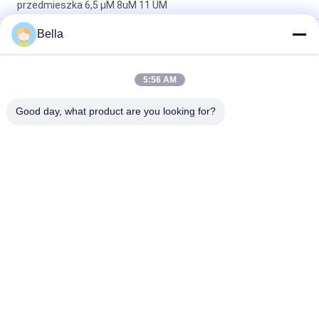
przedmieszka 6,5 ​​µM 8uM 11 UM
Bella
Przewodząca przedmieszka ze stali nierdzewnej,
przewodzące aglomeraty z tworzywa sztucznego o długości
2,5 mm
5:56 AM
ROHS Sadza przewodząca o średnicy 2 mm, przewodząca
przedmieszka do wtrysku EMI
Good day, what product are you looking for?
popularne kategorie
Wszystko
Spiekane Włókno 
Włókno Ze Stali 
Metalowe
Nierdzewnej
Włókno Tytanowe
Włókna Niklowe
Włókna Miedziane
Krótkie Włókno
Filc Spiekany Z 
Filc Z Włókna 