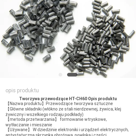
O
WYCENĘ
MAPA
WITRYNY
POLITYKA
PRYWATNOŚCI
opis produktu
Tworzywa przewodzące HT-CH
60
Opis produktu
【Nazwa produktu】Przewodzące tworzywa sztuczne
【Główne składniki (włókno ze stali nierdzewnej, żywica, klej
żywiczny i wszelkiego rodzaju podkłady)
【metoda przetwarzania】 formowanie wtryskowe,
wytłaczanie i mieszanie
【Używane】 W dziedzinie elektroniki i urządzeń elektrycznych,
antystatyczna skrzynka obrotowa, powłoka i części