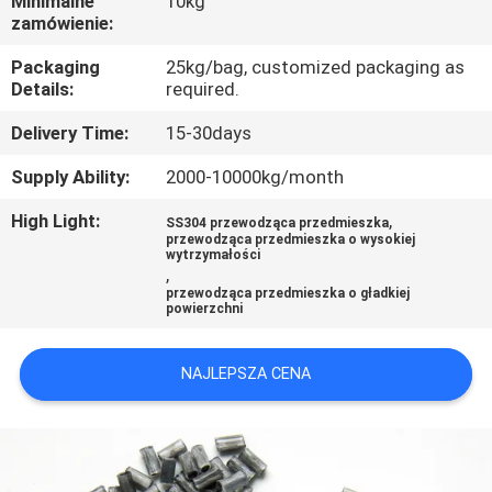
Minimalne
10kg
zamówienie:
WYCIECZKA
Packaging
25kg/bag, customized packaging as
PO
Details:
required.
FABRYCE
Delivery Time:
15-30days
Supply Ability:
2000-10000kg/month
KONTROLA
High Light:
,
JAKOŚCI
SS304 przewodząca przedmieszka
przewodząca przedmieszka o wysokiej
wytrzymałości
,
SKONTAKTUJ
przewodząca przedmieszka o gładkiej
powierzchni
SIĘ
Z
NAJLEPSZA CENA
NAMI
POPROSIĆ