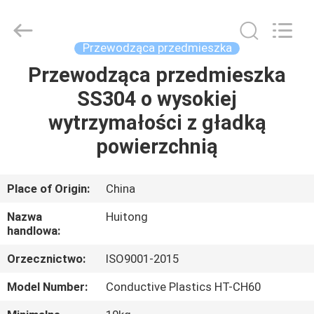
Huitong
Advanced
Materials
Co.,
Ltd..
Przewodząca przedmieszka
All
Rights
Przewodząca przedmieszka
DOM
Reserved.
SS304 o wysokiej
PRODUKTY
wytrzymałości z gładką
powierzchnią
FILMY
Place of Origin:
China
POKAZ
Nazwa
Huitong
VR
handlowa:
Orzecznictwo:
ISO9001-2015
O
Model Number:
Conductive Plastics HT-CH60
NAS