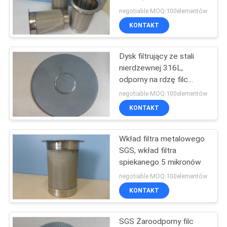
spiekanego metalu 90
negotiable MOQ:100elementów
mikronów
POPROSIĆ
KONTAKT
2
O
Dysk filtrujący ze stali
WYCENĘ
Włókna miedziane
nierdzewnej 316L,
odporny na rdzę filc
spiekany
MAPA
negotiable MOQ:100elementów
KONTAKT
WITRYNY
Wkład filtra metalowego
POLITYKA
23
SGS, wkład filtra
PRYWATNOŚCI
spiekanego 5 mikronów
krótkie włókno
negotiable MOQ:100elementów
KONTAKT
SGS Żaroodporny filc