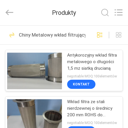
Huitong
Advanced
Materials
Produkty
Co.,
Ltd..
All
Rights
DOM
Reserved.
30
Chiny Metalowy wkład filtrujący
Spiekane włókno
PRODUKTY
metalowe
Antykorozyjny wkład filtra
metalowego o długości
FILMY
1,5 mz siatką drucianą
negotiable MOQ:100elementów
POKAZ
KONTAKT
22
VR
Włókno ze stali
Wkład filtra ze stali
nierdzewnej o średnicy
O
nierdzewnej
200 mm ROHS do
NAS
uzdatniania wody
negotiable MOQ:100elementów