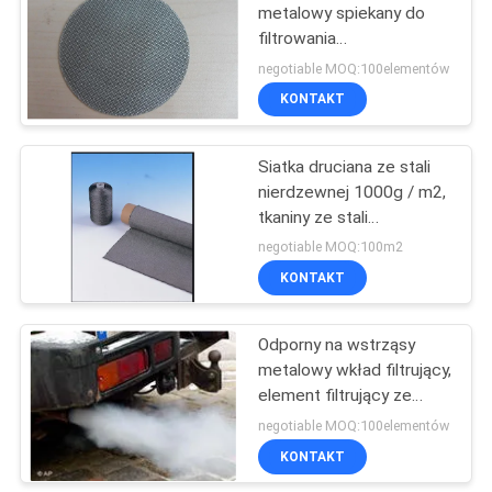
metalowy spiekany do
filtrowania
54
przemysłowego
negotiable MOQ:100elementów
Filc spiekany z
KONTAKT
włókna metalowego
Siatka druciana ze stali
nierdzewnej 1000g / m2,
tkaniny ze stali
nierdzewnej o średnicy
negotiable MOQ:100m2
8um
KONTAKT
29
Filc z włókna
Odporny na wstrząsy
metalowy wkład filtrujący,
tytanowego
element filtrujący ze
spiekanego brązu
negotiable MOQ:100elementów
D120mm
KONTAKT