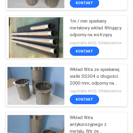
KONTAKT
WYCIECZKA
1m / min spiekany
PO
11
metalowy wkład filtrujący
FABRYCE
odporny na wstrząsy
Włókno tytanowe
negotiable MOQ:100elementów
KONTROLA
KONTAKT
JAKOŚCI
Wkład filtra ze spiekanej
siatki SS304 o długości
SKONTAKTUJ
2000 mm, odporny na
4
SIĘ
korozję
negotiable MOQ:100elementów
Z
KONTAKT
Włókna niklowe
NAMI
Wkład filtra
antykorozyjnego z
BLOG
metalu, filtr ze