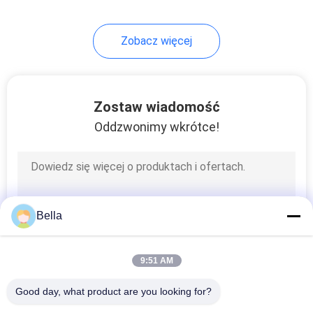
39
Zobacz więcej
Przędza z włókien
ciągłych
Zostaw wiadomość
Oddzwonimy wkrótce!
37
Przewodząca
Bella
przedmieszka
9:51 AM
Good day, what product are you looking for?