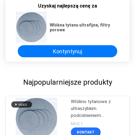
Uzyskaj najlepszą cenę za
Włókna tytanu ultrafijne, filtry
porowe
Kontyntynuj
Najpopularniejsze produkty
Włókno tytanowe z
ultraszybkim
podciśnieniem
próżniowym
MOQ:1
KONTAKT