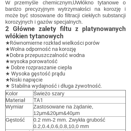
U
W przemyśle chemicznym
Włókno tytanowe o
,
bardzo precyzyjnym wytrzymałości na korozję i
może być stosowane do filtracji ciekłych substancji
korozyjnych i gazów specjalnych.
2 Główne zalety filtu z platynowanych
włókien tytanowych
★Równomierne rozkład wielkości porów
★Wolna odporność na korozję
★Dobra przepuszczalność wodna
★wysoka porowatość
★ Dobre rozpraszanie ciepła
★ Wysoka gęstość prądu
★Niski napięcie
★ Stabilna wydajność i długa żywotność.
Kolor
Świeżo szary
Materiał
TA1
Wymiar
Zastosowane na żądanie,
12μm&20μm&40μm
Gęstość
0.2 mm-2 mm. Zwykła grubość
0.2,0.4,0.6,0.8,10,0 mm