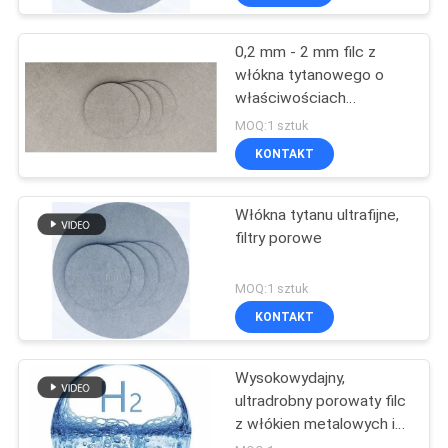
0,2 mm - 2 mm filc z
włókna tytanowego o
właściwościach
dynamicznych płynów
MOQ:1 sztuk
KONTAKT
Włókna tytanu ultrafijne,
filtry porowe
MOQ:1 sztuk
KONTAKT
Wysokowydajny,
ultradrobny porowaty filc
z włókien metalowych i
filc z włókien tytanowych