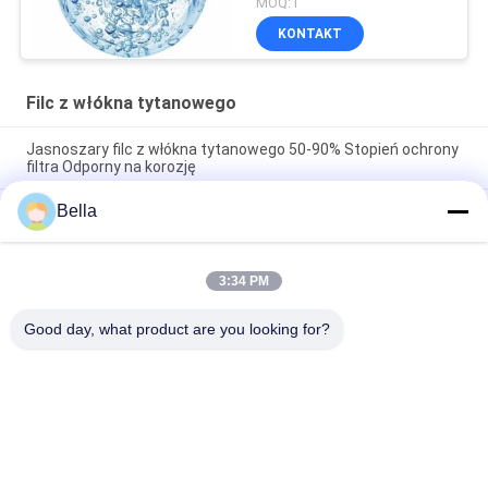
MOQ:1
KONTAKT
Filc z włókna tytanowego
Jasnoszary filc z włókna tytanowego 50-90% Stopień ochrony
filtra Odporny na korozję
Bella
Włókna tytanu ultrafijne, filtry porowe, materiały PTL/GDL w
energii wodorowej, elektroliza czystej wody PEM-WE
Wniosek producenta o wydobycie metalu z włókien
3:34 PM
metalowych ultrafińszych porowatych o wysokiej wydajności
z zastosowaniem PEM ((GDL/PTL)
Good day, what product are you looking for?
popularne kategorie
Wszystko
Spiekane Włókno 
Włókno Ze Stali 
Metalowe
Nierdzewnej