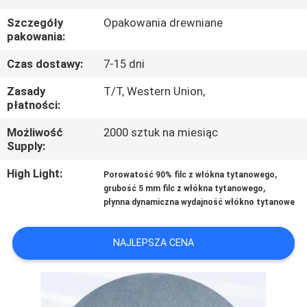
Szczegóły
Opakowania drewniane
WYCIECZKA
pakowania:
PO
Czas dostawy:
7-15 dni
FABRYCE
Zasady
T/T, Western Union,
płatności:
KONTROLA
Możliwość
2000 sztuk na miesiąc
JAKOŚCI
Supply:
High Light:
,
Porowatość 90% filc z włókna tytanowego
SKONTAKTUJ
,
grubość 5 mm filc z włókna tytanowego
płynna dynamiczna wydajność włókno tytanowe
SIĘ
Z
NAJLEPSZA CENA
NAMI
POPROSIĆ