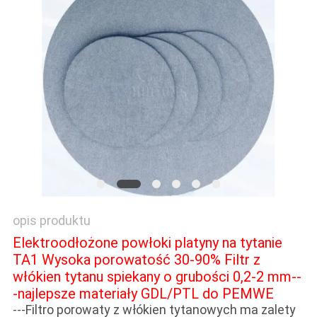
O
WYCENĘ
MAPA
WITRYNY
POLITYKA
PRYWATNOŚCI
opis produktu
Elektroodłożone powłoki platyny na tytanie
TA1 Wysoka porowatość 30-90% Filtr z
włókien tytanu spiekany o grubości 0,2-2 mm--
-najlepsze materiały GDL/PTL do PEMWE
---Filtro porowaty z włókien tytanowych ma zalety