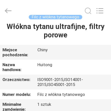
Huitong
Advanced
Materials
Co.,
Ltd..
Filc z włókna tytanowego
All
Rights
Włókna tytanu ultrafijne, filtry
DOM
Reserved.
porowe
PRODUKTY
Miejsce
Chiny
pochodzenia:
FILMY
Nazwa
Huitong
handlowa:
POKAZ
Orzecznictwo:
ISO9001-2015,ISO14001-
VR
2015,ISO45001-2015
Numer modelu:
Filc z włókna tytanowego
O
Minimalne
1 sztuk
NAS
zamówienie: