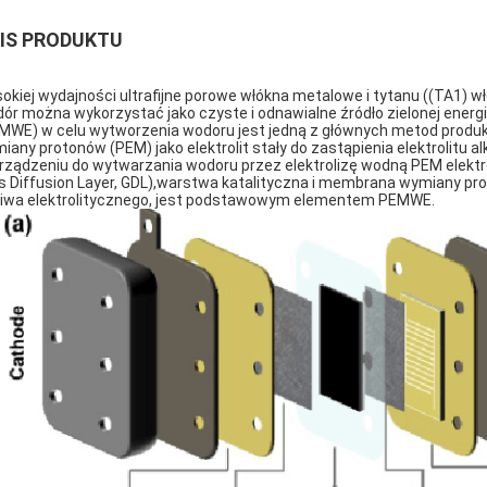
IS PRODUKTU
okiej wydajności ultrafijne porowe włókna metalowe i tytanu ((TA1) 
ór można wykorzystać jako czyste i odnawialne źródło zielonej energi
MWE) w celu wytworzenia wodoru jest jedną z głównych metod produ
iany protonów (PEM) jako elektrolit stały do zastąpienia elektrolitu alk
rządzeniu do wytwarzania wodoru przez elektrolizę wodną PEM elekt
s Diffusion Layer, GDL),warstwa katalityczna i membrana wymiany pr
iwa elektrolitycznego, jest podstawowym elementem PEMWE.