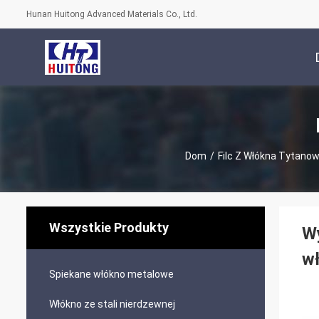
Hunan Huitong Advanced Materials Co., Ltd.
Dom
/
Filc Z Włókna Tytano
Wszystkie Produkty
Wy
w
Spiekane włókno metalowe
Włókno ze stali nierdzewnej