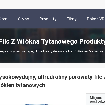
Dom
O Nas
Produkty
Filmy
Pokaz VR
Filc Z Włókna Tytanowego Produkt
wego
/
Wysokowydajny, Ultradrobny Porowaty Filc Z Włókien Metalowyc
sokowydajny, ultradrobny porowaty filc z
łókien tytanowych
Miejsce
pochodze