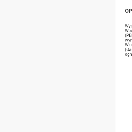
OP
Wys
Wod
(PE
wym
W u
(Ga
ogn