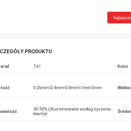
Najlepsz
CZEGÓŁY PRODUKTU
eriał
TA1
Kolor
stość
0.25mm\0.4mm\0.8mm\1mm\5mm
Wielko
30-90% ((Kustomowane według życzenia
rowatość
Średni
klienta)