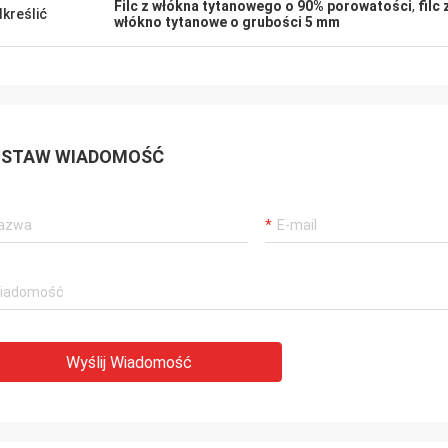
Filc z włókna tytanowego o 90% porowatości
,
filc
kreślić
włókno tytanowe o grubości 5 mm
STAW WIADOMOŚĆ
Wyślij Wiadomość