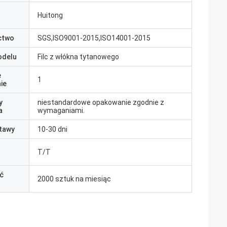
Huitong
ctwo
SGS,ISO9001-2015,ISO14001-2015
odelu
Filc z włókna tytanowego
e
1
ie
y
niestandardowe opakowanie zgodnie z
a
wymaganiami.
tawy
10-30 dni
T/T
ć
2000 sztuk na miesiąc