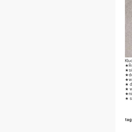
Klu
★Ró
★si
★do
★wy
★ d
★ w
★ni
★ s
tag