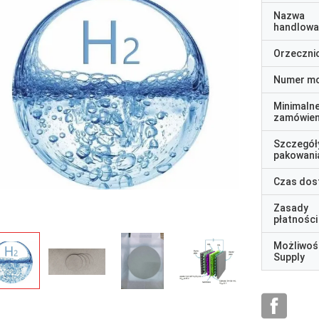
Nazwa
handlowa
Orzeczni
Numer m
Minimaln
zamówien
Szczegół
pakowani
Czas dos
Zasady
płatności
Możliwoś
Supply