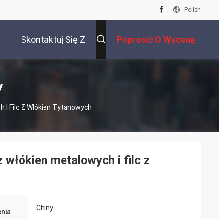
Polish
Skontaktuj Się Z
Poprosić O Wycenę
Nami
y
h I Filc Z Włókien Tytanowych
 włókien metalowych i filc z
Chiny
nia