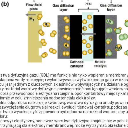
stwa dyfuzyjna gazu (GDL) ma funkcję nie tylko wspierania membran
kładania wody reakcyjnej i wyładowywania wytworzonego gazu w czasi
du, jest jednym z kluczowych składników wpływających na działanie og
ry materiał warstwy dyfuzyjnej powinien mieć następujące właściwoś
Dobra przewodność elektryczna i cieplna, opór kontaktowy między ka
iomie w celu zmniejszenia nadpotencjału elektrolizy;
Silna odporność na korozję kwasową, warstwa dyfuzyjna anody powinn
ezwyciężenia długotrwałej reakcji ewolucji tlenowej kontaktu,podczas
stwa o wysokiej dyfuzji powinna być odporna na rozkład wodoru, aby u
oru;
Porowy i elastyczny, ponieważ warstwa dyfuzyjna znajduje się w pobli
trzymującą dla elektrody membranowej, może wytrzymać określone ci