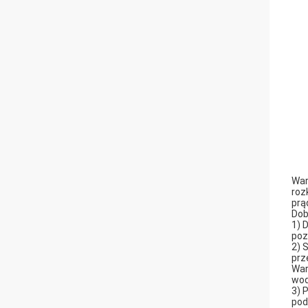
War
roz
prą
Dob
1) 
poz
2) 
prz
War
wod
3) 
pod