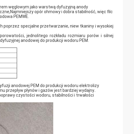
pierem węglowym jako warstwą dyfuzyjną anody
yczne,Najmniejszy opór ohmowy i dobra stabilność, więc filc
 anodowa PEMWE.
 poprzez specjalne przetwarzanie, niew tkaniny i wysokiej
orowatości, jednolitego rozkładu rozmiaru porów i silnej
 dyfuzyjnej anodowej do produkcji wodoru PEM.
fuzji anodowej PEM do produkcji wodoru elektrolizy
mu przepływ płynów i gazów jest bardziej wydajny..
poprawy czystości wodoru, stabilności i trwałości