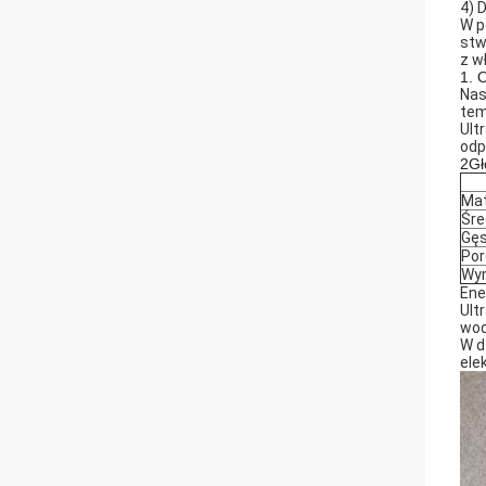
4) 
W p
stw
z w
1. 
Nas
tem
Ult
odp
2Gł
Mat
Śre
Gę
Po
Wy
Ene
Ult
wod
W d
ele