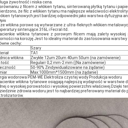
Długa żywotność i niska cena.
orównaniu z filcem z włókien tytanu, sinterowaną płytką tytanu i pa
ierdzono, że filc z włókien tytanu ma najlepsze właściwości elektrolit
łókien tytanowych jest bardziej odpowiedni jako warstwa dyfuzyjna
Opis
ze włókna porowe są wytwarzane z ultra-fieknych włókien metalowych
peratury sinterujące.316L i Fecral itd..
racienkie włókna tytanowe z porowym filcem mają zalety wysokiej p
orności na korozję.Jest to idealny materiał do zastosowania warstwy
ówne cechy:
Szary
eriał
TA1
dnica włókna
Zwykłe 12um 20um 40um 50um (na zamówienie)
stość
Regularr 0,2 mm-2 mm ((Na zamówienie)
reczność
50-90%
Zindywidualizowane na żądanie)
miar
Max:1000mm*1500mm (na żądanie)
rgia wodorowa PEM-WE Elektroliza czystej wody Produkcja wodoru
racienkie włókna tytanowe osiągają najlepszą wydajność w warstwie dy
nej o wysokiej porowatości i wysokiej powierzchni właściwej.Dzięki te
ziedzinie zdrowia wodoru jest to najbardziej preferowany materiał do 
ktrolizatorów.