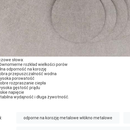
czowe słowa:
wnomierne rozkład wielkości porów
lna odporność na korozję
bra przepuszczalność wodna
soka porowatość
obre rozpraszanie ciepła
ysoka gęstość prądu
skie napięcie
tabilna wydajność i długa żywotność.
i:
odporne na korozję metalowe włókno metalowe