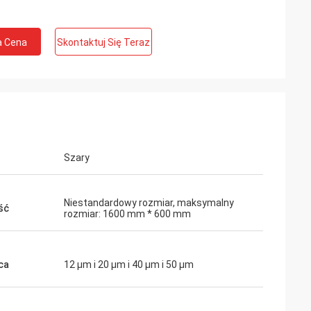
a Cena
Skontaktuj Się Teraz
Szary
Niestandardowy rozmiar, maksymalny
ść
rozmiar: 1600 mm * 600 mm
ca
12 μm i 20 μm i 40 μm i 50 μm