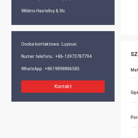
Włókno Hastelloy & filc
Osoba kontaktowa :
Luyouxi
SZ
Numer telefonu :
+86-13973787794
WhatsApp :
+8619898886585
Mat
Kontakt
Gę
Po